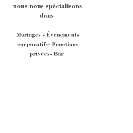
nous nous spécialisons
dans
Mariages - Évenements
corporatifs- Fonctions
privées- Bar
Contactez-nous
Instagram
2350 rue florian
Facebook
info@oliveorange.ca
Linkedin
(514) 333-7182
Indeed
Recrutement
L'équipe