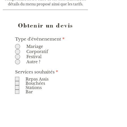
détails du menu proposé ainsi que les tarifs.
Obtenir un devis
Type d'évènenement
*
Mariage
Corporatif
Festival
Autre ?
O
Services souhaités
*
b
Repas Assis
l
Bouchées
i
Stations
g
Bar
a
t
o
i
r
e